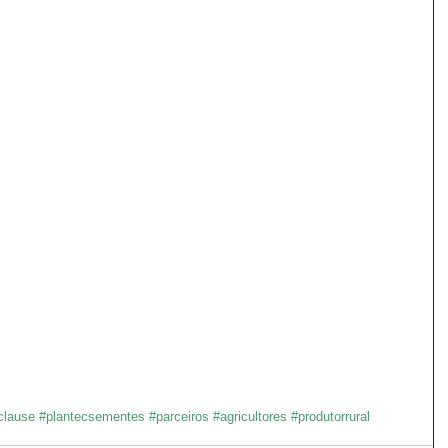
lause
#plantecsementes
#parceiros
#agricultores
#produtorrural