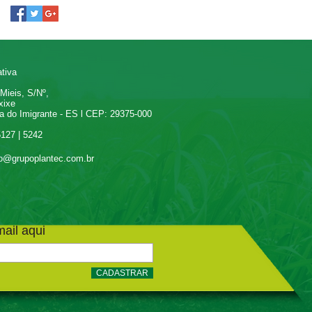
tiva
eis, S/Nº,
ixe
 Imigrante - ES l CEP: 29375-000
5127 | 5242
o@grupoplantec.com.br
ail aqui
CADASTRAR