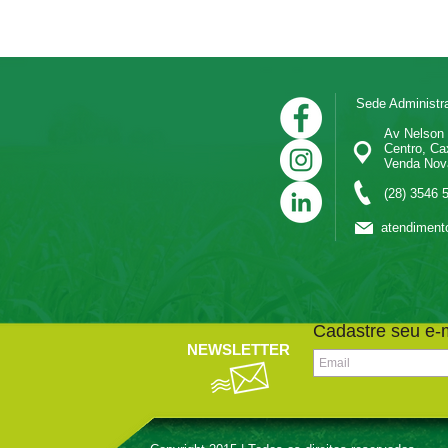
Sede Administra
Av Nelson Mi
Centro, Cax
Venda Nova do
(28) 3546 
atendiment
Cadastre seu e-m
NEWSLETTER