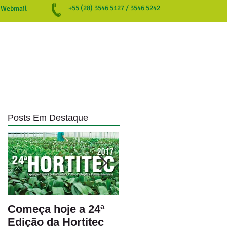
+55 (28) 3546 5127 / 3546 5242
Webmail
NOTÍCIAS
DOWNLOADS
CONTATO
Posts Em Destaque
Começa hoje a 24ª
AVALIAÇÃO
Edição da Hortitec
TÉCNICA DE