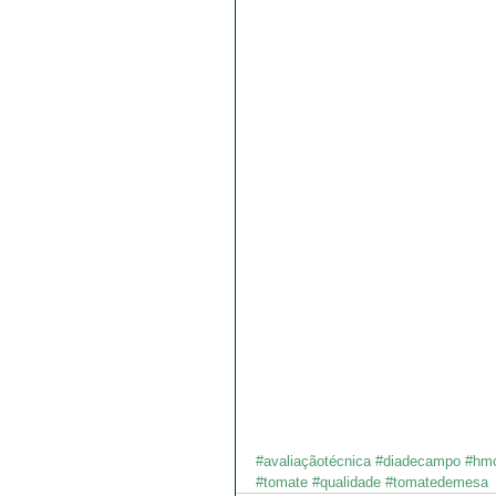
#avaliaçãotécnica
#diadecampo
#hmc
#tomate
#qualidade
#tomatedemesa