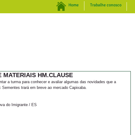
Home
Trabalhe conosco
INSTITUCIONAL
NEGÓCIOS
SUSTENTABILIDADE
E MATERIAIS HM.CLAUSE
 juntar a turma para conhecer e avaliar algumas das novidades que a 
c Sementes trará em breve ao mercado Capixaba.
ova do Imigrante / ES