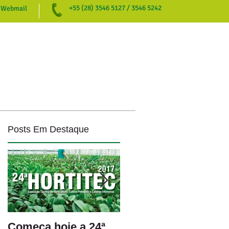
+55 (28) 3546 5127 / 3546 5242
Webmail
NOTÍCIAS
DOWNLOADS
CONTATO
Posts Em Destaque
Começa hoje a 24ª
AVALIAÇÃO