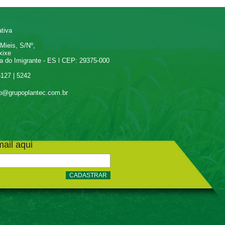
tiva
eis, S/Nº,
ixe
 Imigrante - ES l CEP: 29375-000
5127 | 5242
o@grupoplantec.com.br
ail aqui
CADASTRAR