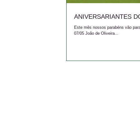
ANIVERSARIANTES D
Este mês nossos parabéns vão para os colaboradores: Renata Pereira Corre
07/05 João de Oliveira...